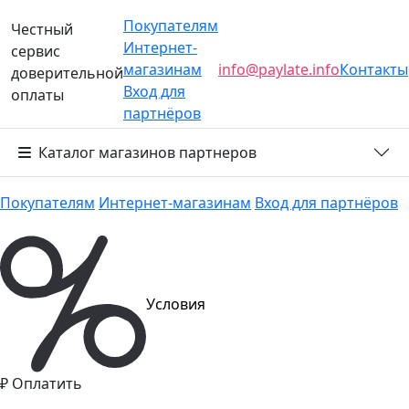
Покупателям
Честный
Интернет-
сервис
магазинам
info@paylate.info
Контакты
доверительной
Вход для
оплаты
партнёров
%
₽
Каталог магазинов-партнеров
Каталог магазинов партнеров
Условия
Оп
Покупателям
Интернет-магазинам
Вход для партнёров
Name:
Email:
Условия
Оплатить
Личный кабинет
₽ Оплатить