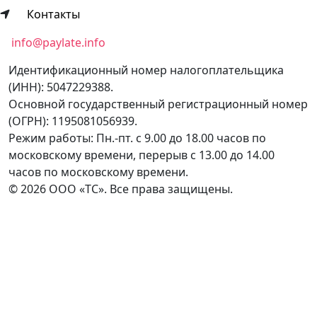
Общество с ограниченной ответственностью
Контакты
«Технологические Сервисы».
Юридический адрес: 141407, Московская область,
info@paylate.info
город Химки, улица Лавочкина стр.2А, эт. 2, пом. 22.
Идентификационный номер налогоплательщика
(ИНН): 5047229388.
Основной государственный регистрационный номер
(ОГРН): 1195081056939.
Режим работы: Пн.-пт. с 9.00 до 18.00 часов по
московскому времени, перерыв с 13.00 до 14.00
часов по московскому времени.
©
2026
ООО «ТС». Все права защищены.