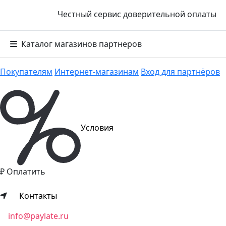
Честный сервис доверительной оплаты
Каталог магазинов партнеров
Покупателям
Интернет-магазинам
Вход для партнёров
!
Уважаемые клиенты!
Почта
info@paylate.info
временно не работает.
Условия
По всем вопросам обращайтесь по адресу
info@paylate.
Понятно
Покупателям
₽ Оплатить
О сервисе
Катало
Контакты
Как купить
Вопрос
info@paylate.ru