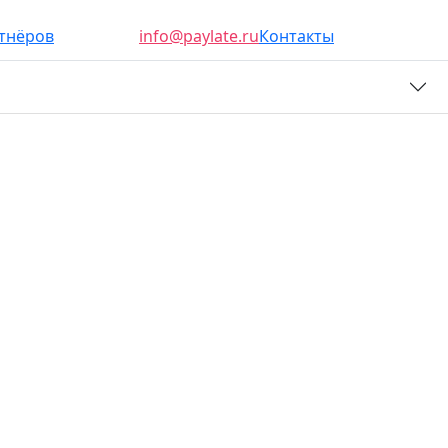
ртнёров
info@paylate.ru
Контакты
Условия
₽ Оплатить
Личный кабинет
ам